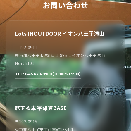
お問い合わせ
Lots INOUTDOOR イオン八王子滝山
〒192-0911
東京都八王子市滝山町1-885-1 イオン八王子滝山
North101
TEL: 042-629-9980（10:00～19:00）
旅する車 宇津貫BASE
〒192-0915
東京都八王子市宇津貫町1554-1