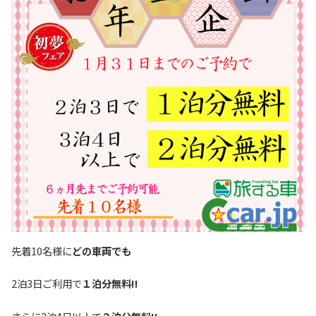
先着10名様に
どの車両でも
2泊3日ご利用で
１泊分無料!!