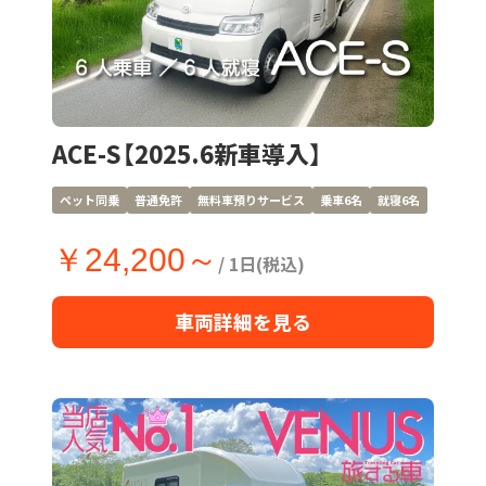
ACE-S【2025.6新車導入】
ペット同乗
普通免許
無料車預りサービス
乗車6名
就寝6名
￥24,200～
/ 1日(税込)
車両詳細を見る