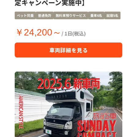
定キャンペーン実施中】
ペット同乗
普通免許
無料車預りサービス
乗車6名
就寝5名
￥24,200～
/ 1日(税込)
車両詳細を見る