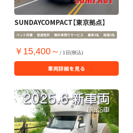
SUNDAYCOMPACT【東京拠点】
ペット同乗
普通免許
無料車預りサービス
乗車3名
就寝3名
￥15,400～
/ 1日(税込)
車両詳細を見る