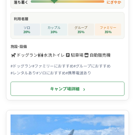
落ち着く
にぎやか
利用者層
ソロ
カップル
グループ
ファミリー
20%
10%
35%
35%
施設・設備
ドッグラン
水洗トイレ
駐車場
自動販売機
#ドッグラン
#ファミリーにおすすめ
#グループにおすすめ
#レンタルあり
#ソロにおすすめ
#携帯電波あり
キャンプ場詳細