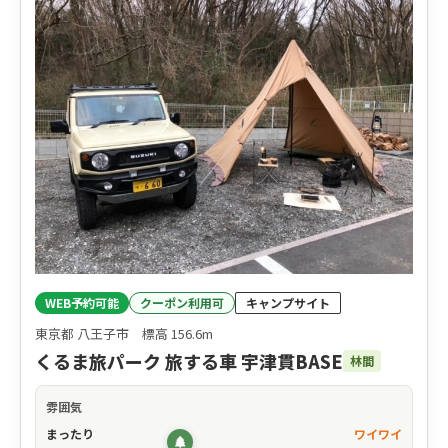
WEB予約可能
クーポン利用可
キャンプサイト
東京都 八王子市 標高 156.6m
くるま旅パーク 旅する車 宇津貫BASE
林間
雰囲気
まったり
ワイワイ