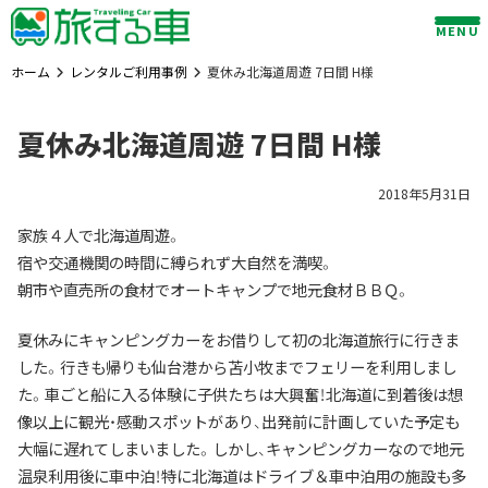
Skip
MENU
to
content
ホーム
レンタルご利用事例
夏休み北海道周遊 7日間 H様
夏休み北海道周遊 7日間 H様
2018年5月31日
家族４人で北海道周遊。
宿や交通機関の時間に縛られず大自然を満喫。
朝市や直売所の食材でオートキャンプで地元食材ＢＢＱ。
夏休みにキャンピングカーをお借りして初の北海道旅行に行きま
した。行きも帰りも仙台港から苫小牧までフェリーを利用しまし
た。車ごと船に入る体験に子供たちは大興奮！北海道に到着後は想
像以上に観光・感動スポットがあり、出発前に計画していた予定も
大幅に遅れてしまいました。しかし、キャンピングカーなので地元
温泉利用後に車中泊！特に北海道はドライブ＆車中泊用の施設も多