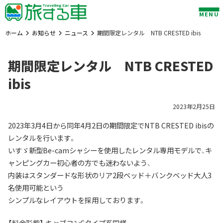
Skip
MENU
to
content
ホーム
お知らせ
ニュース
期間限定レンタル NTB CRESTED ibis
期間限定レンタル NTB CRESTED
ibis
2023年2月25日
2023年3月4日から同年4月2日の期間限定でNTB CRESTED ibisの
レンタルを行います。
いすゞ新型Be-camシャシーを使用したレンタル専用モデルで、キ
ャンピングカー初心者の方でも迷わないよう、
内装はスタンダードな形状のリア2段ベッド＋バンクベッド大人3
名使用可能という
シンプルなレイアウトを採用しております。
【料金形態】 キャブコンCタイプ系同様