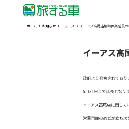
Skip
to
content
ホーム
お知らせ
ニュース
イーアス高尾店臨時休業延長の
イーアス高
政府より発令されており
5月31日まで延長となり
イーアス高尾店に関して
営業再開のめどが立ち次