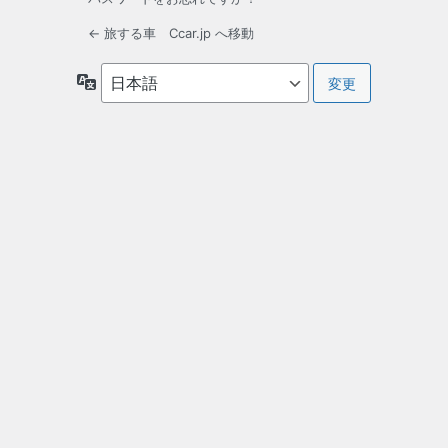
← 旅する車 Ccar.jp へ移動
言
語