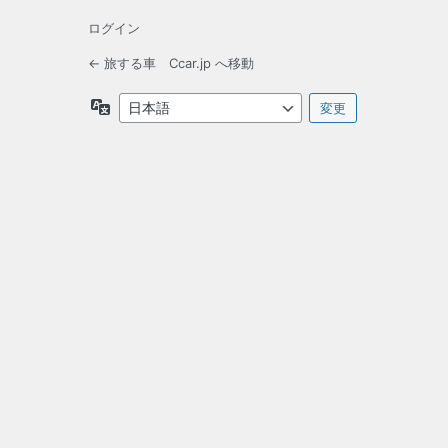
ログイン
← 旅する車 Ccar.jp へ移動
言
語